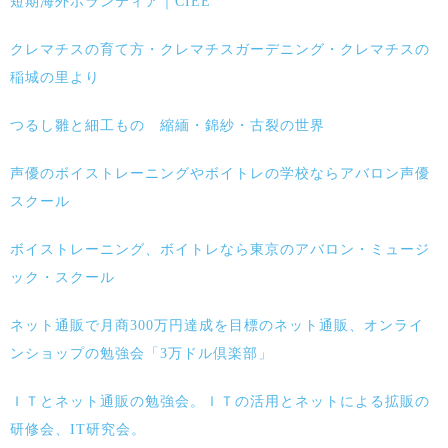
短期海外ボランティア｜CIEE
クレマチスの育て方・クレマチスガーデニング・クレマチスの
稲城の里より
つるし雛と細工もの 縮緬・錦紗・古裂の世界
声優のボイストレーニングやボイトレの学校ならアバロン声優
スクール
ボイストレーニング、ボイトレなら東京のアバロン・ミュージ
ック・スクール
ネット通販で月商300万円達成を目標のネット通販、オンライ
ンショップの勉強会「3万ドル倶楽部」
ＩＴとネット通販の勉強会。ＩＴの活用とネットによる拡販の
研修会、IT研究会。