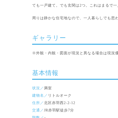
ても一戸建て。でも玄関は2つ。これはまるで
周りは静かな住宅地なので、一人暮らしでも思
ギャラリー
※外観・内観・図面が現況と異なる場合は現況
基本情報
状況／
満室
建物名／
リトルオーク
住所／
北区赤羽西2-2-12
交通／
JR赤羽駅徒歩7分
階数／
–