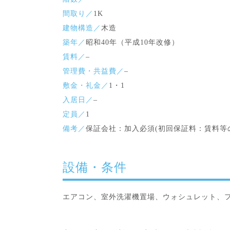
間取り／
1K
建物構造／
木造
築年／
昭和40年（平成10年改修）
賃料／
–
管理費・共益費／
–
敷金・礼金／
1・1
入居日／
–
定員／
1
備考／
保証会社：加入必須(初回保証料：賃料等の5
設備・条件
エアコン、室外洗濯機置場、ウォシュレット、