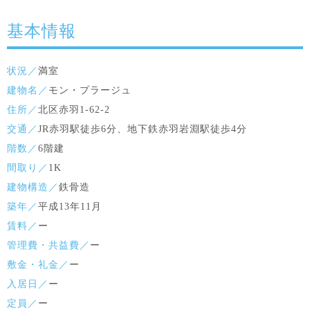
基本情報
状況／
満室
建物名／
モン・プラージュ
住所／
北区赤羽1-62-2
交通／
JR赤羽駅徒歩6分、地下鉄赤羽岩淵駅徒歩4分
階数／
6階建
間取り／
1K
建物構造／
鉄骨造
築年／
平成13年11月
賃料／
ー
管理費・共益費／
ー
敷金・礼金／
ー
入居日／
ー
定員／
ー