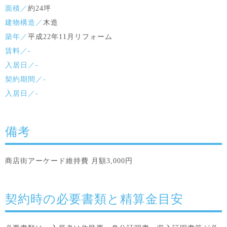
面積／
約24坪
建物構造／
木造
築年／
平成22年11月リフォーム
賃料／-
入居日／-
契約期間／-
入居日／-
備考
商店街アーケード維持費 月額3,000円
契約時の必要書類と精算金目安