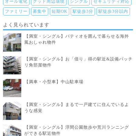
オール電化
グッド周辺環境
シングル
セキュリティ対応
ファミリー
募集中
短期OK
駅徒歩3分
駅徒歩3分以内
よく見られています
【満室・シングル】パティオを囲んで暮らせる海外
風おしゃれ物件
【満室・シングル】お「借り」得の駅近&設備バッチ
リ角部屋物件
【満車・小型車】中山駐車場
【満室・シングル】まるで一戸建てに住んでいるよ
うな感覚
【満室・シングル】浮間公園散歩や荒川ランニング
ができる駅近物件