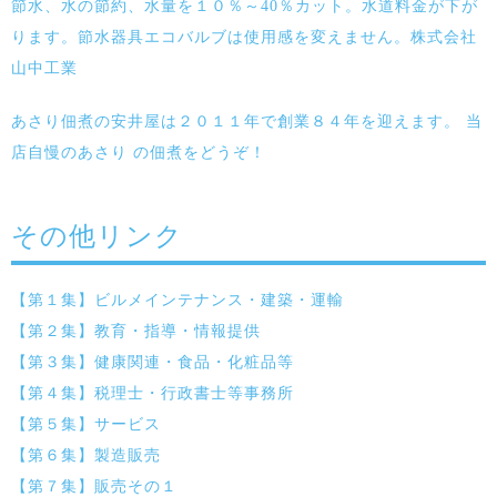
節水、水の節約、水量を１０％～40％カット。水道料金が下が
ります。節水器具エコバルブは使用感を変えません。株式会社
山中工業
あさり佃煮の安井屋は２０１１年で創業８４年を迎えます。 当
店自慢のあさり の佃煮をどうぞ！
その他リンク
【第１集】ビルメインテナンス・建築・運輸
【第２集】教育・指導・情報提供
【第３集】健康関連・食品・化粧品等
【第４集】税理士・行政書士等事務所
【第５集】サービス
【第６集】製造販売
【第７集】販売その１