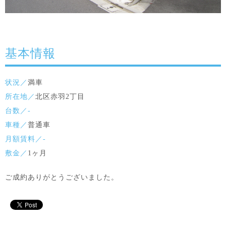
基本情報
状況／
満車
所在地／
北区赤羽2丁目
台数／-
車種／
普通車
月額賃料／-
敷金／
1ヶ月
ご成約ありがとうございました。